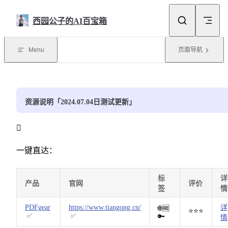
Skip to content
西园公子的AI百宝箱
Menu
页面导航
资源说明「2024.07.04日测试更新」

一键直达：
标
详
产品
官网
评价
签
情
PDFgear
https://www.tiangong.cn/
详
🌐🆓
⭐️⭐️⭐️
✅
✅
🔑
情