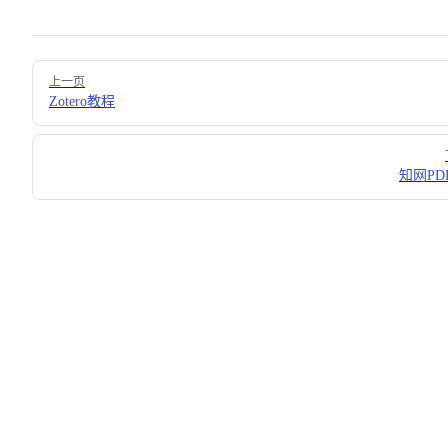
Pager
上一页
Zotero教程
知网PD